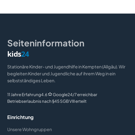
Seiteninformation
kids
24
Stationäre Kinder- und Jugendhilfe in Kempten (Allgäu). Wir
begleiten Kinder und Jugendliche auf ihrem Weg in ein
selbstständiges Leben.
11 Jahre Erfahrung
4.6
Google
24/7 erreichbar
Betriebserlaubnis nach §45 SGB VIII erteilt
Einrichtung
Unsere Wohngruppen