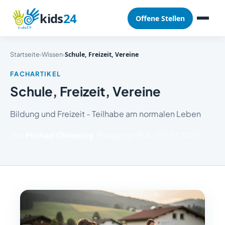
kids
24
Offene Stellen
Startseite
›
Wissen
›
Schule, Freizeit, Vereine
FACHARTIKEL
Schule, Freizeit, Vereine
Bildung und Freizeit - Teilhabe am normalen Leben
Von
Michael Ohnesorg
, Pädagoge M.A.
·
05.07.2026